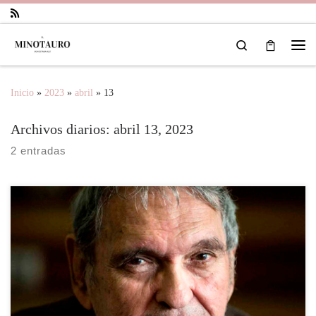
Saltar al contenido
Search
Inicio
»
2023
»
abril
»
13
Archivos diarios:
abril 13, 2023
2 entradas
Rafael Cadenas, poeta, y catedrático venezolano nacido en
Barquisimeto, en el año (1930) fue galardonado el 10 de noviembre de
2022 con el premio Cervantes de Literatura, convirtiéndose en el
primer venezolano en ganar este premio que otorga el Ministerio de
Cultura de España. "Cadenas tiene «la trascendencia de un creador
que […]