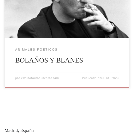
ANIMALES POÉTICOS
BOLAÑOS Y BLANES
por
elminotauroaunestabaalli
Publicada
abril 13, 2023
Madrid, España