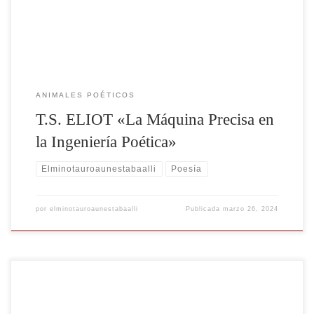
forma poética, destaca especialmente por su precisión en […]
ANIMALES POÉTICOS
T.S. ELIOT «La Máquina Precisa en
la Ingeniería Poética»
Elminotauroaunestabaalli
Poesía
por
elminotauroaunestabaalli
Publicada
marzo 26, 2024