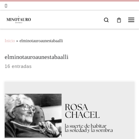
Saltar al contenido
Search
Inicio
»
elminotauroaunestabaalli
elminotauroaunestabaalli
16 entradas
La poesía de Rosa Chacel, atravesada por el eco de la filosofía
nietzscheana, ofrece una visión profunda y compleja de la condición
humana. La soledad, como reflejo de un desarraigo existencial, y la
búsqueda incesante de la luz como símbolo de la superación, son dos
elementos fundamentales en su obra, […]