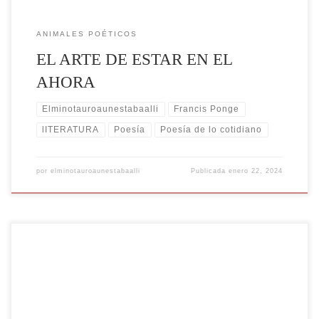
ANIMALES POÉTICOS
EL ARTE DE ESTAR EN EL
AHORA
Elminotauroaunestabaalli
Francis Ponge
lITERATURA
Poesía
Poesía de lo cotidiano
por
elminotauroaunestabaalli
Publicada
enero 22, 2024
Ray Bradbury, es ampliamente conocido por su contribución a la
ciencia ficción y a la literatura del siglo XX. Su prolífica carrera
literaria se extendió a lo largo de más de siete décadas, durante las