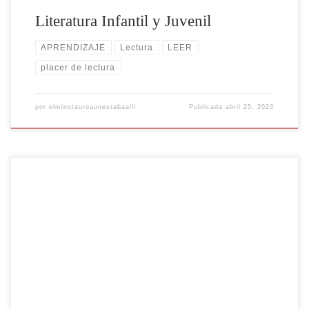
Literatura Infantil y Juvenil
APRENDIZAJE
Lectura
LEER
placer de lectura
por
elminotauroaunestabaalli
Publicada
abril 25, 2023
¿Leer? ¡Que fastidio! Teresa Colomer en su trabajo “Andar entre
Libros”, invita a una reflexión en cuanto al tema “LEER POR GUSTO
O LEER POR OBLIGACIÓN”, nos regala la frase de Lanson,
“Frecuentar y amar a la literatura”. Al parecer siempre se han generado
las siguientes interrogantes: ¿Qué debe leerse […]