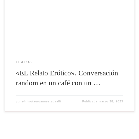
le sumamos los referentes de cada persona pues es un océano de
posibilidades. Lo que intento decirte es que aunque pueda resultar
placentero y estimulante ver en una película dos cuerpos o más en
escenas carnales […]
TEXTOS
«EL Relato Erótico». Conversación
random en un café con un …
por
elminotauroaunestabaalli
Publicada
marzo 28, 2023