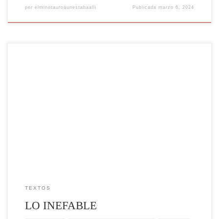
por
elminotauroaunestabaalli
Publicada
marzo 6, 2024
DEL SILENCIO AL SILENCIO “Sobre lo que no puede ser dicho es
sobre lo que la poesía no puede callarse” H. Mújica Es posible que la
necesidad de nombrar las cosas, lo que nos sucede o experimentamos
haya sido desde los comienzos el motor fundamental para el
surgimiento del lenguaje, […]
TEXTOS
LO INEFABLE