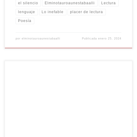
el silencio
Elminotauroaunestabaalli
Lectura
lenguaje
Lo inefable
placer de lectura
Poesía
por
elminotauroaunestabaalli
Publicada
enero 25, 2024
“Sobre todo examinen lo habitual. No acepten sin discusión las
costumbres heredadas. Ante los hechos cotidianos, por favor, no digan:
‘Es natural’. En una época de confusión organizada, de desorden
decretado, de arbitrariedad planificada y de humanidad
deshumanizada… Nunca digan: ‘Es natural’, para que todo pueda ser
cambiado.” Bertolt Brecht […]