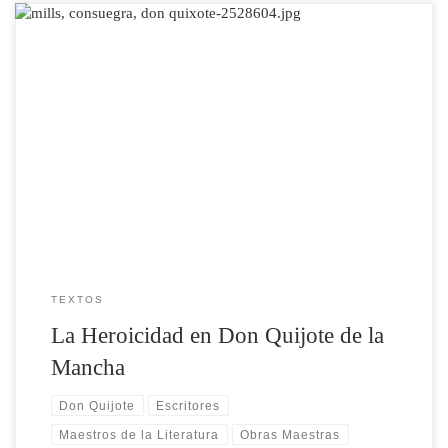
Según Savater (1981), “héroe es quien logra ejemplificar con su
acción la virtud como fuerza y excelencia” (p. 111). Estas
connotaciones históricas y arquetipales que ejemplifican la virtud y
hacen magnánimo a estos héroes que son llamado a la aventura y a la
heroicidad y que venían apareciendo en la […]
TEXTOS
La Heroicidad en Don Quijote de la
Mancha
Don Quijote
Escritores
Maestros de la Literatura
Obras Maestras