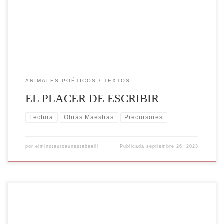
cuales creó obras que han dejado una huella indeleble en la mente de
los lectores. […]
ANIMALES POÉTICOS
TEXTOS
EL PLACER DE ESCRIBIR
Lectura
Obras Maestras
Precursores
por
elminotauroaunestabaalli
Publicada
septiembre 26, 2023