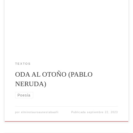
Pablo Neruda es el seudónimo que utilizó para publicar sus primeros
trabajos Ricardo Eliécer Neftalí Reyes Basoalto. Según el autor para
evitar ser reprendido por su padre. Posteriormente usaría este
seudónimo para toda su carrera literaria. Neruda es uno de los poetas
más reconocidos del siglo XX. Estudió Humanidades. En […]
TEXTOS
ODA AL OTOÑO (PABLO
NERUDA)
Poesía
por
elminotauroaunestabaalli
Publicada
septiembre 22, 2023