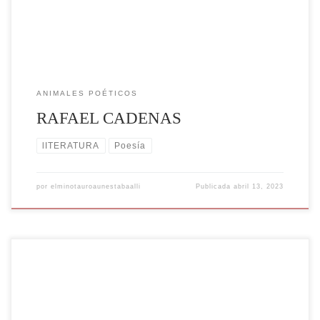
que […]
ANIMALES POÉTICOS
RAFAEL CADENAS
lITERATURA
Poesía
por
elminotauroaunestabaalli
Publicada
abril 13, 2023