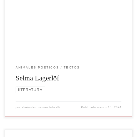
Selma Lagerlöf fue una destacada escritora sueca, reconocida por sus
obras literarias que fusionaban la tradición oral sueca con elementos
fantásticos y alegóricos. Lagerlöf nació el 20 de noviembre de 1858
en Östra Emterwik, una pequeña localidad en Suecia. Su amor por la
narración y la escritura comenzó temprano en […]
ANIMALES POÉTICOS
TEXTOS
Selma Lagerlöf
lITERATURA
por
elminotauroaunestabaalli
Publicada
marzo 13, 2024