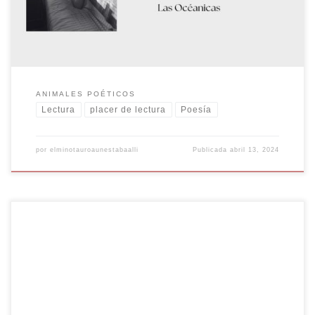
que es en […]
ANIMALES POÉTICOS
Lectura
placer de lectura
Poesía
por
elminotauroaunestabaalli
Publicada
abril 13, 2024
La Maestría de la Precisión en la Poesía Thomas Stearns Eliot,
conocido universalmente como T.S. Eliot, es uno de los poetas más
influyentes del siglo XX. Su obra, caracterizada por su profunda
reflexión sobre la condición humana y su experimentación con la