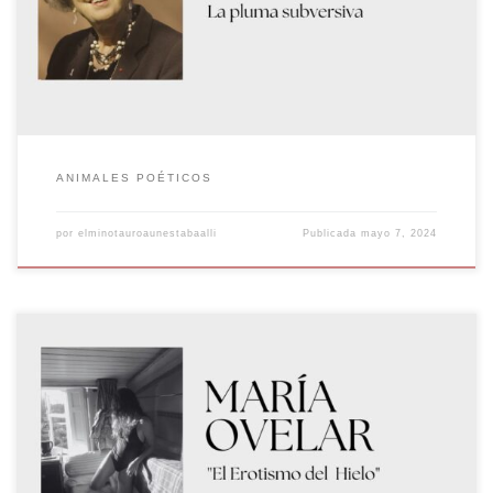
periodística hasta la novela y el cuento, ha dejado una huella
profunda en el […]
ANIMALES POÉTICOS
por
elminotauroaunestabaalli
Publicada
mayo 7, 2024
El Erotismo del hielo en la poesía de María Ovelar Las Oceánicas
«Cuando quedas atrapado en la destrucción, debes abrir una puerta a
la creación.» Anaïs Nin La primera vez que escuché a María recitar
supe que estaba en presencia de una gran poeta, su activismo feminista