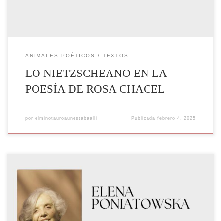
ANIMALES POÉTICOS
TEXTOS
LO NIETZSCHEANO EN LA
POESÍA DE ROSA CHACEL
por
elminotauroaunestabaalli
Publicada
febrero 4, 2025
Elena Poniatowska, nacida el 19 de mayo de 1932 en París, Francia, es
una de las voces literarias más destacadas y disruptivas en la historia
de la literatura mexicana. Su obra, que abarca desde la crónica