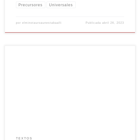
Precursores
Universales
por
elminotauroaunestabaalli
Publicada
abril 26, 2023
«Siempre hay una luz que nos anima a salir de las cavernas»
parafraseo a Platón El libro de Griselda Navas Introducción a la
literatura infantil (Fundamentación Teórica-Crítica. I) representa una
luz para los docentes en su rol de mediadores entre los mundos
posibles de la literatura y el niño encarcelado […]
TEXTOS