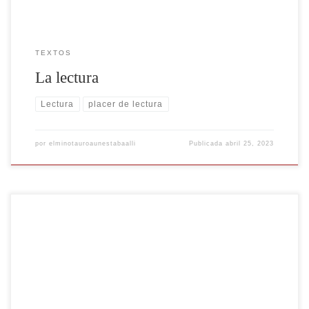
TEXTOS
La lectura
Lectura
placer de lectura
por
elminotauroaunestabaalli
Publicada
abril 25, 2023
Rafael Cadenas, poeta, y catedrático venezolano nacido en
Barquisimeto, en el año (1930) fue galardonado el 10 de noviembre de
2022 con el premio Cervantes de Literatura, convirtiéndose en el
primer venezolano en ganar este premio que otorga el Ministerio de
Cultura de España. "Cadenas tiene «la trascendencia de un creador