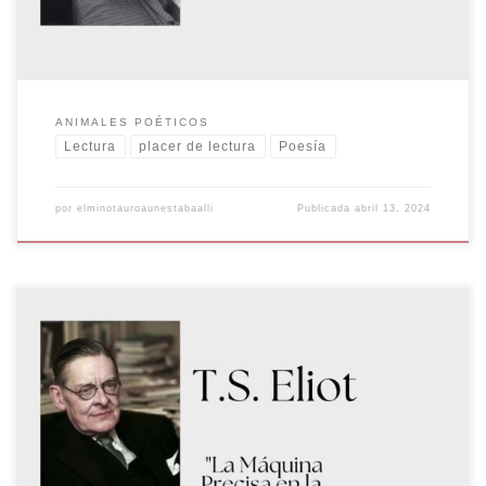
ANIMALES POÉTICOS
Lectura
placer de lectura
Poesía
por
elminotauroaunestabaalli
Publicada
abril 13, 2024
La Maestría de la Precisión en la Poesía Thomas Stearns Eliot,
conocido universalmente como T.S. Eliot, es uno de los poetas más
influyentes del siglo XX. Su obra, caracterizada por su profunda
reflexión sobre la condición humana y su experimentación con la
forma poética, destaca especialmente por su precisión en […]