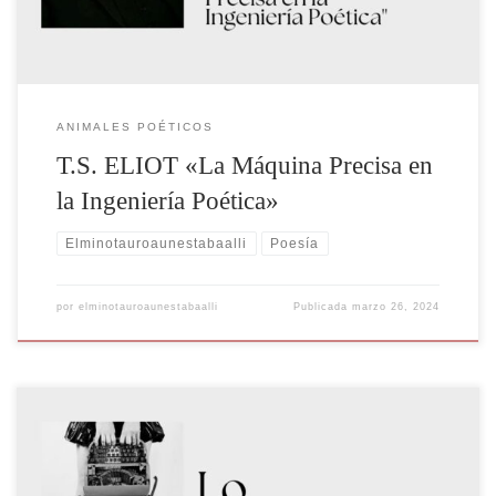
ANIMALES POÉTICOS
T.S. ELIOT «La Máquina Precisa en
la Ingeniería Poética»
Elminotauroaunestabaalli
Poesía
por
elminotauroaunestabaalli
Publicada
marzo 26, 2024
DEL SILENCIO AL SILENCIO “Sobre lo que no puede ser dicho es