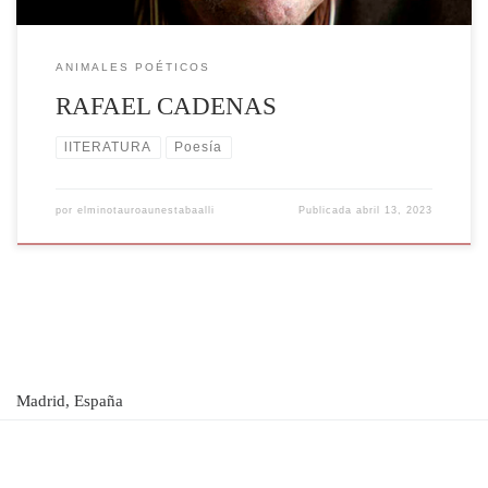
ANIMALES POÉTICOS
RAFAEL CADENAS
lITERATURA
Poesía
por
elminotauroaunestabaalli
Publicada
abril 13, 2023
Madrid, España