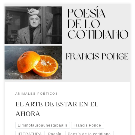
“Sobre todo examinen lo habitual. No acepten sin discusión las
costumbres heredadas. Ante los hechos cotidianos, por favor, no digan:
‘Es natural’. En una época de confusión organizada, de desorden
decretado, de arbitrariedad planificada y de humanidad
deshumanizada… Nunca digan: ‘Es natural’, para que todo pueda ser
cambiado.” Bertolt Brecht […]
ANIMALES POÉTICOS
EL ARTE DE ESTAR EN EL
AHORA
Elminotauroaunestabaalli
Francis Ponge
lITERATURA
Poesía
Poesía de lo cotidiano