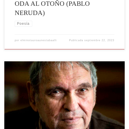
ODA AL OTOÑO (PABLO
NERUDA)
Poesía
por
elminotauroaunestabaalli
Publicada
septiembre 22, 2023
Rafael Cadenas, poeta, y catedrático venezolano nacido en
Barquisimeto, en el año (1930) fue galardonado el 10 de noviembre de
2022 con el premio Cervantes de Literatura, convirtiéndose en el
primer venezolano en ganar este premio que otorga el Ministerio de
Cultura de España. "Cadenas tiene «la trascendencia de un creador
que […]