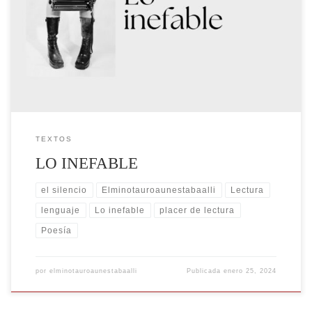
sobre lo que la poesía no puede callarse” H. Mújica Es posible que la
necesidad de nombrar las cosas, lo que nos sucede o experimentamos
haya sido desde los comienzos el motor fundamental para el
surgimiento del lenguaje, […]
TEXTOS
LO INEFABLE
el silencio
Elminotauroaunestabaalli
Lectura
lenguaje
Lo inefable
placer de lectura
Poesía
por
elminotauroaunestabaalli
Publicada
enero 25, 2024