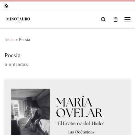
Saltar al contenido
Search
Inicio
»
Poesía
Poesía
6 entradas
El Erotismo del hielo en la poesía de María Ovelar Las Oceánicas
«Cuando quedas atrapado en la destrucción, debes abrir una puerta a
la creación.» Anaïs Nin La primera vez que escuché a María recitar
supe que estaba en presencia de una gran poeta, su activismo feminista
que es en […]