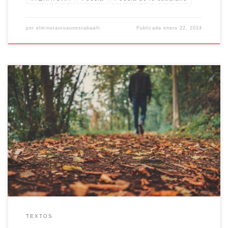
por
elminotauroaunestabaalli
Publicada
enero 22, 2024
Pablo Neruda es el seudónimo que utilizó para publicar sus primeros
trabajos Ricardo Eliécer Neftalí Reyes Basoalto. Según el autor para
evitar ser reprendido por su padre. Posteriormente usaría este
seudónimo para toda su carrera literaria. Neruda es uno de los poetas
más reconocidos del siglo XX. Estudió Humanidades. En […]
TEXTOS