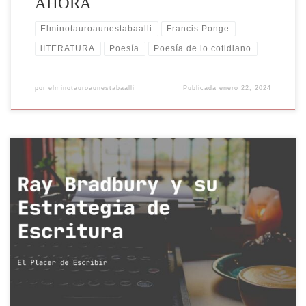
AHORA
Elminotauroaunestabaalli
Francis Ponge
lITERATURA
Poesía
Poesía de lo cotidiano
por
elminotauroaunestabaalli
Publicada
enero 22, 2024
Ray Bradbury, es ampliamente conocido por su contribución a la
ciencia ficción y a la literatura del siglo XX. Su prolífica carrera
literaria se extendió a lo largo de más de siete décadas, durante las
cuales creó obras que han dejado una huella indeleble en la mente de
los lectores. […]