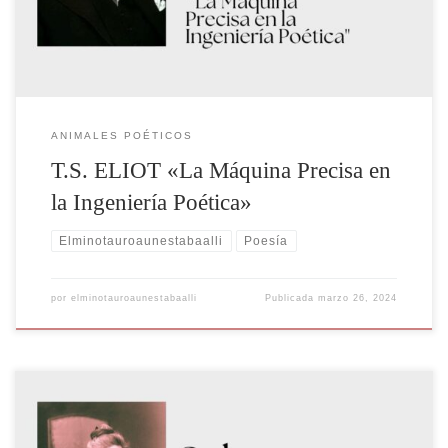
forma poética, destaca especialmente por su precisión en […]
ANIMALES POÉTICOS
T.S. ELIOT «La Máquina Precisa en
la Ingeniería Poética»
Elminotauroaunestabaalli
Poesía
por
elminotauroaunestabaalli
Publicada
marzo 26, 2024