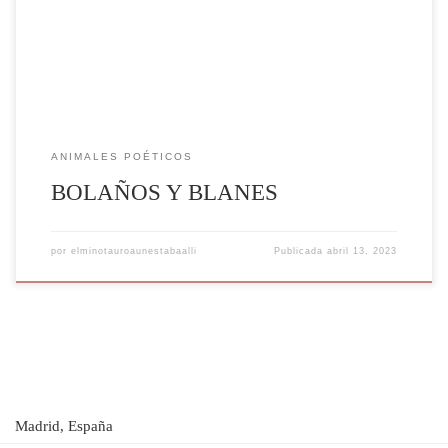
ANIMALES POÉTICOS
BOLAÑOS Y BLANES
por
elminotauroaunestabaalli
Publicada
abril 13, 2023
Madrid, España