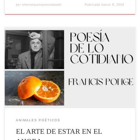
por
elminotauroaunestabaalli
Publicada
marzo 6, 2024
“Sobre todo examinen lo habitual. No acepten sin discusión las
costumbres heredadas. Ante los hechos cotidianos, por favor, no digan:
‘Es natural’. En una época de confusión organizada, de desorden
decretado, de arbitrariedad planificada y de humanidad
deshumanizada… Nunca digan: ‘Es natural’, para que todo pueda ser
cambiado.” Bertolt Brecht […]
ANIMALES POÉTICOS
EL ARTE DE ESTAR EN EL