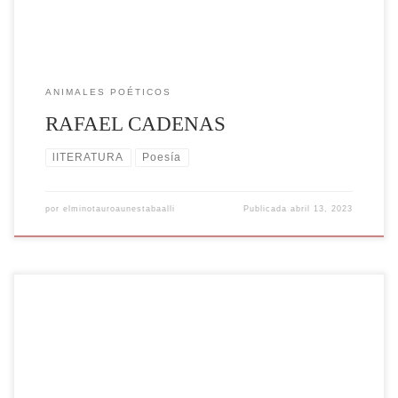
ANIMALES POÉTICOS
RAFAEL CADENAS
lITERATURA
Poesía
por
elminotauroaunestabaalli
Publicada
abril 13, 2023