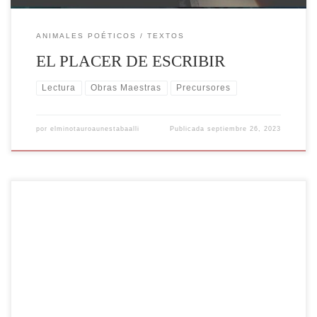
ANIMALES POÉTICOS
TEXTOS
EL PLACER DE ESCRIBIR
Lectura
Obras Maestras
Precursores
por
elminotauroaunestabaalli
Publicada
septiembre 26, 2023
Rafael Cadenas, poeta, y catedrático venezolano nacido en
Barquisimeto, en el año (1930) fue galardonado el 10 de noviembre de
2022 con el premio Cervantes de Literatura, convirtiéndose en el
primer venezolano en ganar este premio que otorga el Ministerio de
Cultura de España. "Cadenas tiene «la trascendencia de un creador
que […]