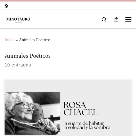
Saltar al contenido
Search
Inicio
»
Animales Poéticos
Animales Poéticos
10 entradas
La poesía de Rosa Chacel, atravesada por el eco de la filosofía
nietzscheana, ofrece una visión profunda y compleja de la condición
humana. La soledad, como reflejo de un desarraigo existencial, y la
búsqueda incesante de la luz como símbolo de la superación, son dos
elementos fundamentales en su obra, […]