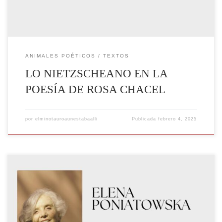
ANIMALES POÉTICOS
TEXTOS
LO NIETZSCHEANO EN LA
POESÍA DE ROSA CHACEL
por
elminotauroaunestabaalli
Publicada
febrero 4, 2025
Elena Poniatowska, nacida el 19 de mayo de 1932 en París, Francia, es
una de las voces literarias más destacadas y disruptivas en la historia
de la literatura mexicana. Su obra, que abarca desde la crónica