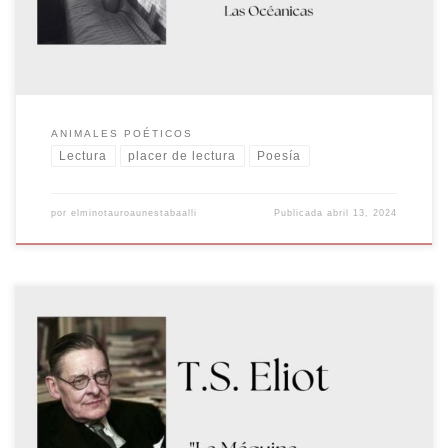
que es en […]
ANIMALES POÉTICOS
Lectura
placer de lectura
Poesía
por
elminotauroaunestabaalli
Publicada
abril 13, 2024
La Maestría de la Precisión en la Poesía Thomas Stearns Eliot,
conocido universalmente como T.S. Eliot, es uno de los poetas más
influyentes del siglo XX. Su obra, caracterizada por su profunda
reflexión sobre la condición humana y su experimentación con la