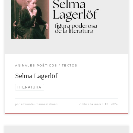
Selma Lagerlöf fue una destacada escritora sueca, reconocida por sus
obras literarias que fusionaban la tradición oral sueca con elementos
fantásticos y alegóricos. Lagerlöf nació el 20 de noviembre de 1858
en Östra Emterwik, una pequeña localidad en Suecia. Su amor por la
narración y la escritura comenzó temprano en […]
ANIMALES POÉTICOS
TEXTOS
Selma Lagerlöf
lITERATURA
por
elminotauroaunestabaalli
Publicada
marzo 13, 2024