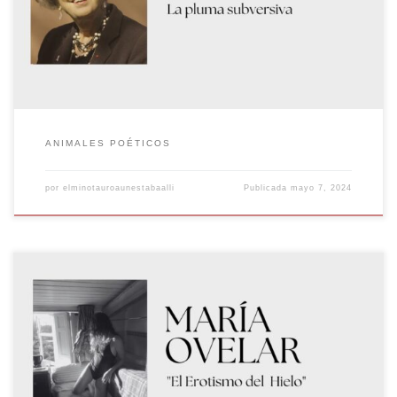
periodística hasta la novela y el cuento, ha dejado una huella
profunda en el […]
ANIMALES POÉTICOS
por
elminotauroaunestabaalli
Publicada
mayo 7, 2024
El Erotismo del hielo en la poesía de María Ovelar Las Oceánicas
«Cuando quedas atrapado en la destrucción, debes abrir una puerta a
la creación.» Anaïs Nin La primera vez que escuché a María recitar
supe que estaba en presencia de una gran poeta, su activismo feminista