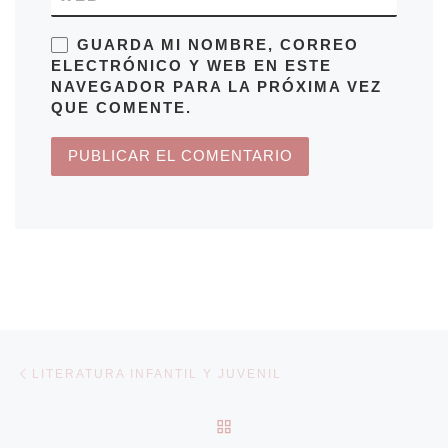
GUARDA MI NOMBRE, CORREO
ELECTRÓNICO Y WEB EN ESTE
NAVEGADOR PARA LA PRÓXIMA VEZ
QUE COMENTE.
Navegación de entradas
Entrada anterior
LITERATURA INFANTIL Y JUVENIL
VOLVER A LA LISTA DE 