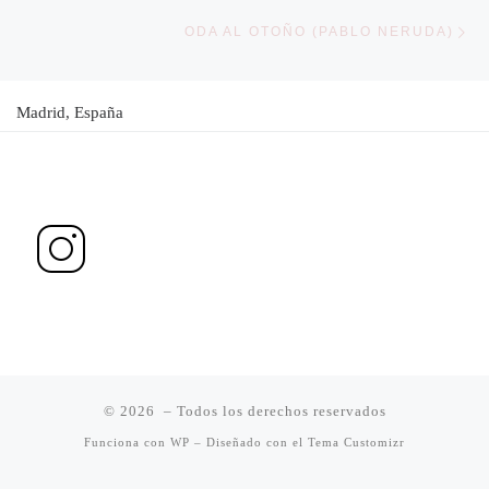
En
ODA AL OTOÑO (PABLO NERUDA)
Madrid, España
© 2026
– Todos los derechos reservados
Funciona con
WP
– Diseñado con el
Tema Customizr